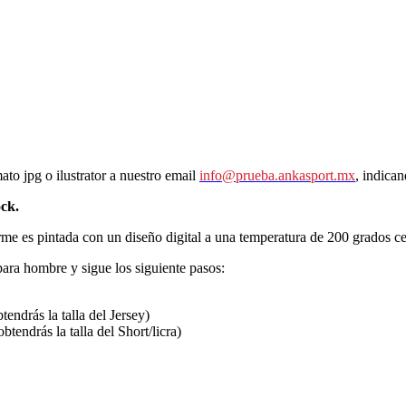
ato jpg o ilustrator a nuestro email
info@prueba.ankasport.mx
,
indican
ock.
orme es pintada con un diseño digital a una temperatura de 200 grados c
ara hombre y sigue los siguiente pasos:
endrás la talla del Jersey)
btendrás la talla del Short/licra)