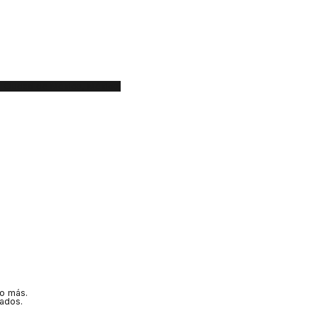
0, Ciudad de México, México.
ho más.
ados.