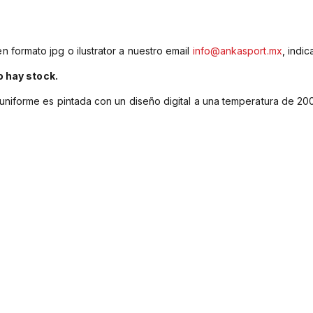
n formato jpg o ilustrator a nuestro email
info@ankasport.mx
,
indic
o hay stock.
el uniforme es pintada con un diseño digital a una temperatura de 2