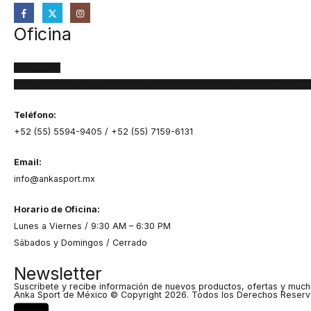
Oficina
Dirección:
Cerrada del Convento 48a Oficina B, Col. Santa Úrsula Xitla, CP 1442
Teléfono:
+52 (55) 5594-9405 / +52 (55) 7159-6131
Email:
info@ankasport.mx
Horario de Oficina:
Lunes a Viernes / 9:30 AM – 6:30 PM
Sábados y Domingos / Cerrado
Newsletter
Suscríbete y recibe información de nuevos productos, ofertas y muc
Anka Sport de México © Copyright 2026. Todos los Derechos Reserv