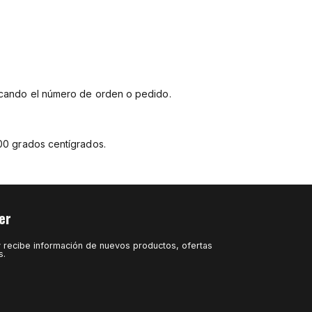
cando el número de orden o pedido.
200 grados centígrados.
er
y recibe información de nuevos productos, ofertas
s.