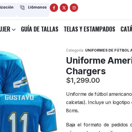
tización
Llámanos
UJER
GUÍA DE TALLAS
TELAS Y ESTAMPADOS
CAT
Categoría:
UNIFORMES DE FÚTBOL
Uniforme Amer
Chargers
$
1,299.00
Uniforme de fútbol americano 
calcetas). Incluye un logotipo
8cms.
Baja el formato de pedidos 