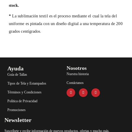
stock.
*
La sublimación textil es el proceso mediante el cual la tela del
uniforme es pintada con un diseño digital a una temperatura de 200
grados centígrados.
Ayuda
Nosotros
Nuestra historia
Guía de Tallas
Contáctanos
Tipos de Tela y Estampados
Términos y Condiciones
Política de Privacidad
Promociones
Newsletter
Suscríbete y recibe información de nuevos productos, ofertas y mucho más.