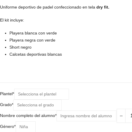
Uniforme deportivo de padel confeccionado en tela
dry fit.
El kit incluye:
Playera blanca con verde
Playera negra con verde
Short negro
Calcetas deportivas blancas
(required)
Plantel
*
(required)
Grado
*
ESN
(required)
Nombre completo del alumno
*
-
(required)
Uniform
Género
*