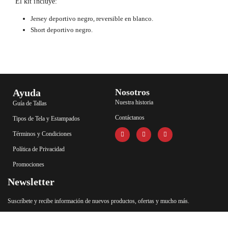
El kit incluye:
Jersey deportivo negro, reversible en blanco.
Short deportivo negro.
Ayuda
Nosotros
Nuestra historia
Guía de Tallas
Contáctanos
Tipos de Tela y Estampados
Términos y Condiciones
Política de Privacidad
Promociones
Newsletter
Suscríbete y recibe información de nuevos productos, ofertas y mucho más.